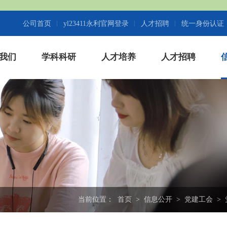
公司首页
yl23411永利官网登录
人才招聘
统一身份认证
我们
学科科研
人才培养
人才招聘
当前位置：
首页
>
信息公开
>
党建工会
>