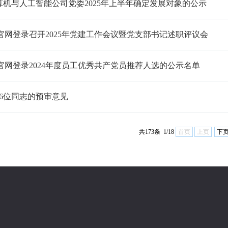
算机与人工智能公司党委2025年上半年确定发展对象的公示
1永利官网登录召开2025年党建工作会议暨党支部书记述职评议会
1永利官网登录2024年度员工优秀共产党员推荐人选的公示名单
6位同志的预审意见
共173条 1/18
首页
上页
下