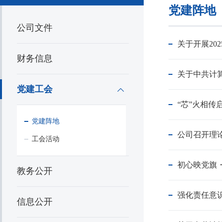
党建阵地
公司文件
财务信息
关于中共计
党建工会
“芯”火相传
党建阵地
公司召开理
工会活动
初心映党旗
教务公开
强化责任意识
信息公开