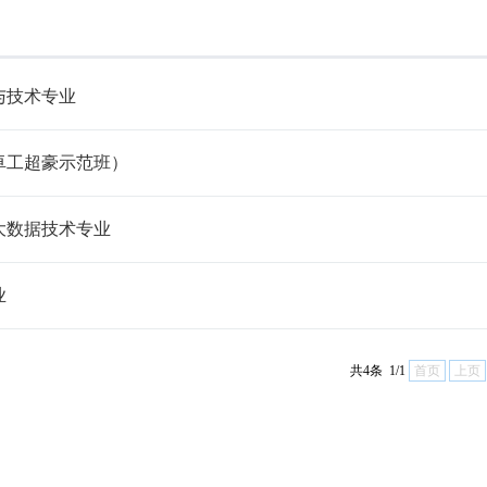
与技术专业
卓工超豪示范班）
大数据技术专业
业
共4条 1/1
首页
上页