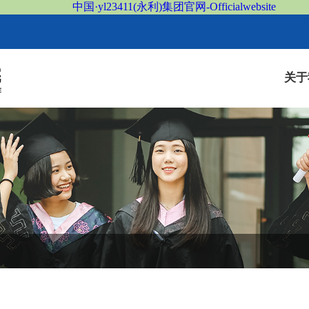
中国·yl23411(永利)集团官网-Officialwebsite
关于