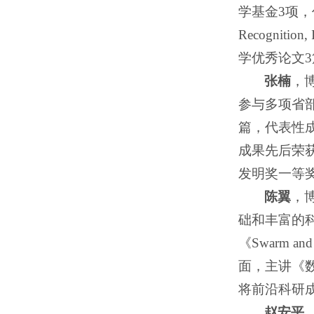
学基金3项，
Recognitio
学优秀论文3
张楠
，
参与多项省
篇，代表性成
成果先后荣获
发明奖一等奖
陈翼
，
础和丰富的科
《Swarm a
面，主讲《
将前沿科研
赵安平