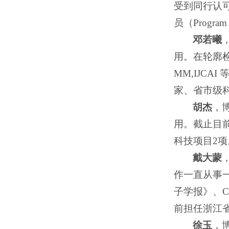
受到同行认可，
员（Program
邓若曦
用。在轮廓检
MM,IJC
家、省市级
胡杰
，
用。截止目前
科技项目2
戴大蒙
作一直从事
子学报》、Chine
前担任浙江
徐玉
，