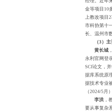
经理。近年
金等项目10
上教改项目
市科协第十一
长、温州市
（
3）
主
黄长城
永利官网登
SCI论文
据库系统原
据技术专业被
（2024/
李洪
，
要从事复杂