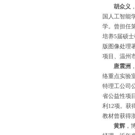
胡众义
国人工智能学
学。曾担任
培养5届硕士
版图像处理
项目、温州
唐震洲
络重点实验室
特理工公司
省公益性项
利12项。
教材曾获得
黄辉
，