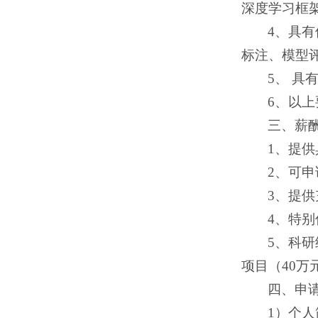
深度学习框架，
4、具
标注、模型
5、 
6、以
三、薪
1、提
2、可
3、提
4、特别
5、科研
项目（40万
四、申
1）个