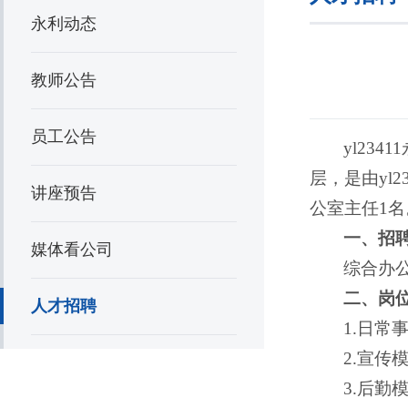
永利动态
教师公告
员工公告
yl23
层，是由yl
讲座预告
公室主任1
一、招
媒体看公司
综合办
二、岗
人才招聘
1.日
2.宣
3.后