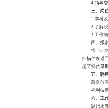
4.领导
三、岗
1.本
2.了
3.工作
四、报
将《y
扫描件发送至
起至择优录
五、聘
薪资范围
福利待
六、工
温州永