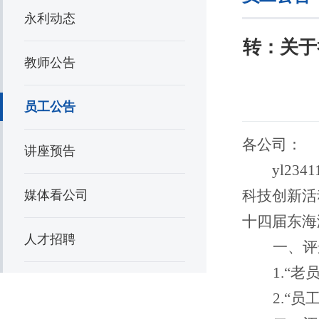
永利动态
转：关于
教师公告
员工公告
各公司：
讲座预告
yl23
科技创新活
媒体看公司
十
四
届
东海
人才招聘
一、评
1
.
“老
2
.
“员