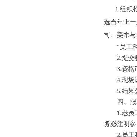
1.组织
选当年上一
司、美术与
“员工
2.
提交
3.
资格
4.
现场
5.
结果
四
、报
1
.
老员
务必注明参
2
.
员工