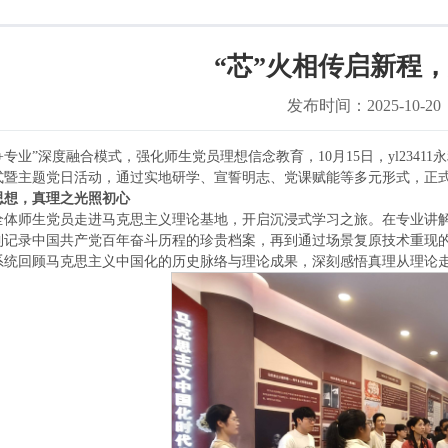
“芯”火相传启新程
发布时间：2025-10-20
+专业”深度融合模式，强化师生党员理想信念教育，10月15日，yl234
式暨主题党日活动，通过实地研学、宣誓明志、党课赋能等多元形式，正
思想，真理之光照初心
全体师生党员走进马克思主义理论基地，开启沉浸式学习之旅。在专业讲解
到记录中国共产党百年奋斗历程的珍贵档案，再到通过场景复原技术重现
系统回顾马克思主义中国化的历史脉络与理论成果，深刻感悟真理从理论