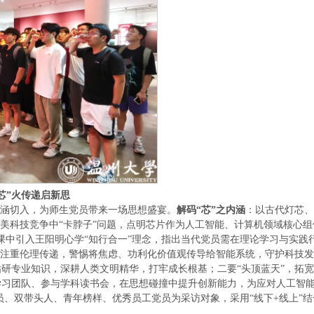
芯”火传递启新思
内涵切入，为师生党员带来一场思想盛宴。
解码“芯”之内涵
：以古代灯芯、
中美科技竞争中“卡脖子”问题，点明芯片作为人工智能、计算机领域核心
课中引入王阳明心学“知行合一”理念，指出当代党员需在理论学习与实践
更需注重伦理传递，警惕将焦虑、功利化价值观传导给智能系统，守护科技
钻研专业知识，深耕人类文明精华，打牢成长根基；二要“头顶蓝天”，拓
学习团队、参与学科读书会，在思想碰撞中提升创新能力，为应对人工智
员、双带头人、青年榜样、优秀员工党员为采访对象，采用“线下+线上”