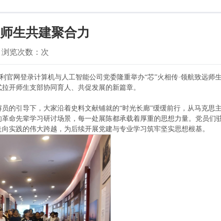
，师生共建聚合力
浏览次数：
次
11永利官网登录计算机与人工智能公司党委隆重举办“芯”火相传·领航致远师
式拉开师生支部协同育人、共促发展的新篇章。
员的引导下，大家沿着史料文献铺就的“时光长廊”缓缓前行，从马克思
的革命先辈学习研讨场景，每一处展陈都承载着厚重的思想力量。党员们
走向实践的伟大跨越，为后续开展党建与专业学习筑牢坚实思想根基。