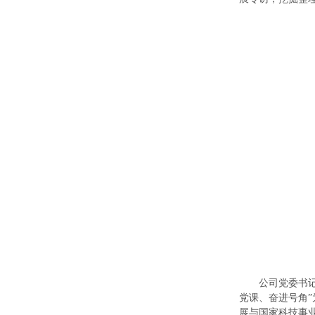
公司党委书
党课、奋进号角
展与国家科技事