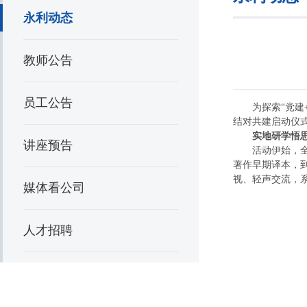
永利动态
教师公告
员工公告
为探索“党建
结对共建启动仪
实地研学悟
讲座预告
活动伊始，
著作早期译本，
视、轻声交流，
媒体看公司
人才招聘