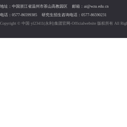
地址：中国浙江省温州市茶山高教园区 邮箱：ai@wzu.edu.cn
电话：0577-86599385 研究生招生咨询电话：0577-86590231
Copyright © 中国·yl23411(永利)集团官网-Officialwebsite 版权所有 All R